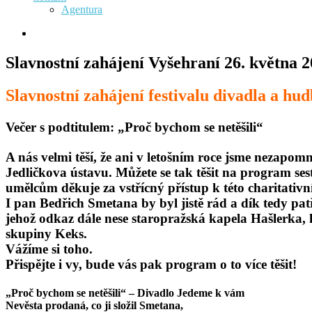
Agentura
Slavnostní zahájení Vyšehraní 26. května 
Slavnostní zahájení festivalu divadla a hu
Večer s podtitulem: „Proč bychom se netěšili“
A nás velmi těší, že ani v letošním roce jsme nezapom
Jedličkova ústavu. Můžete se tak těšit na program s
umělcům děkuje za vstřícný přístup k této charitativní
I pan Bedřich Smetana by byl jistě rád a dík tedy pat
jehož odkaz dále nese staropražská kapela Hašlerka, 
skupiny Keks.
Vážíme si toho.
Přispějte i vy, bude vás pak program o to více těšit!
„Proč bychom se netěšili“
– Divadlo Jedeme k vám
Nevěsta prodaná, co ji složil Smetana,