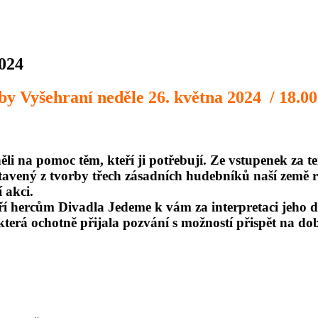
2024
dby Vyšehraní neděle 26. května 2024 / 18.00
něli na pomoc těm, kteří ji potřebují. Ze vstupenek za
estavený z tvorby třech zásadních hudebníků naší země
 akci.
ří hercům Divadla Jedeme k vám za interpretaci jeho dí
která ochotně přijala pozvání s možností přispět na do