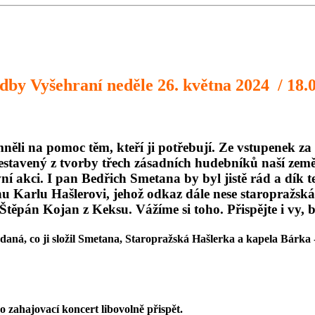
udby Vyšehraní neděle 26. května 2024 / 18.
omněli na pomoc těm, kteří ji potřebují. Ze vstupenek z
 sestavený z tvorby třech zásadních hudebníků naší ze
vní akci. I pan Bedřich Smetana by byl jistě rád a dí
panu Karlu Hašlerovi, jehož odkaz dále nese staropražsk
Štěpán Kojan z Keksu. Vážíme si toho. Přispějte i vy, b
daná, co ji složil Smetana,
Staropražská Hašlerka a kapela
Bárka
 zahajovací koncert libovolně přispět.