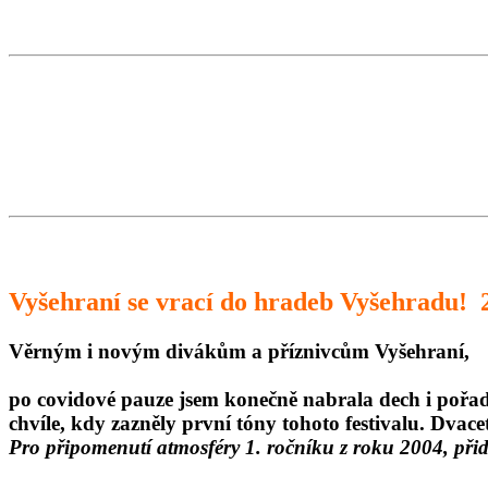
Vyšehraní se vrací do hradeb Vyšehradu! 2
Věrným i novým divákům a příznivcům Vyšehraní,
po covidové pauze jsem konečně nabrala dech i pořad
chvíle, kdy zazněly první tóny tohoto festivalu. Dvace
Pro připomenutí atmosféry 1. ročníku z roku 2004, při