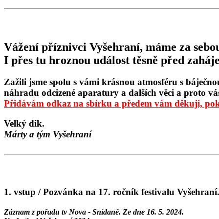
Vážení příznivci Vyšehraní, máme za sebou
I přes tu hroznou událost těsně před zaháj
Zažili jsme spolu s vámi krásnou atmosféru s báječnou
náhradu odcizené aparatury a dalších věci a proto v
Přidávám odkaz na sbírku a předem vám děkuji,
Velký dík.
Márty a tým Vyšehraní
1. vstup / Pozvánka na 17. ročník festivalu Vyšehraní
Záznam z pořadu tv Nova - Snídaně. Ze dne 16. 5. 2024.