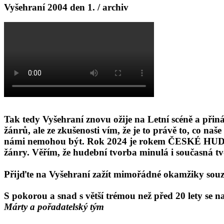
Vyšehraní 2004 den 1. / archiv
Tak tedy Vyšehraní znovu ožije na Letní scéně a přin
žánrů, ale ze zkušenosti vím, že je to právě to, co n
námi nemohou být. Rok 2024 je rokem ČESKÉ HUDBY, u
žánry. Věřím, že hudební tvorba minulá i současná tvo
Přijďte na Vyšehraní zažít mimořádné okamžiky sou
S pokorou a snad s větší trémou než před 20 lety se na
Márty a pořadatelský tým