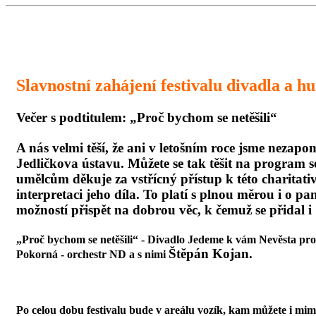
Slavnostní zahájení festivalu divadla a h
Večer s podtitulem: „Proč bychom se netěšili“
A nás velmi těší, že ani v letošním roce jsme nezap
Jedličkova ústavu. Můžete se tak těšit na program
umělcům děkuje za vstřícný přístup k této charitati
interpretaci jeho díla. To platí s plnou měrou i o 
možností přispět na dobrou věc, k čemuž se přidal i 
„Proč bychom se netěšili“
- Divadlo Jedeme k vám
Nevěsta pro
Štěpán Kojan.
Pokorná - orchestr ND a s nimi
Po celou dobu festivalu bude v areálu vozík, kam můžete i mimo