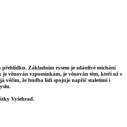
uto přehlídku. Základním rysem je zdánlivé míchání
ník je věnován vzpomínkám, je věnován těm, kteří už s
řím, že hudba lidi spojuje napříč staletími i
yslu.
átky Vyšehrad.