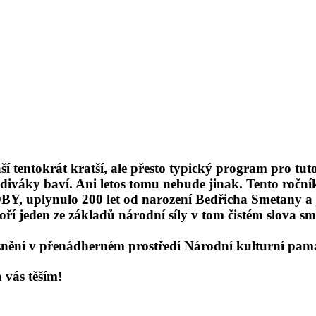
áší tentokrát kratší, ale přesto typický program pro t
aše diváky baví. Ani letos tomu nebude jinak. Tento roč
plynulo 200 let od narození Bedřicha Smetany a já vě
ří jeden ze základů národní síly v tom čistém slova sm
znění v přenádherném prostředí Národní kulturní pam
 vás těším!