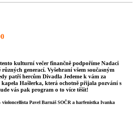
00
a tento kulturní večer finančně podpoříme Nadaci
mě různých generací. Vyšehraní všem současným
k tedy patří hercům Divadla Jedeme k vám za
á kapela Hašlerka, která ochotně přijala pozvání s
ude vás pak program o to více těšit!
- violoncellista Pavel Barnáš SOČR a harfenistka Ivanka