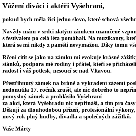
Vážení diváci i aktéři Vyšehraní,
pokud bych měla říci jedno slovo, které schová všechn
Navždy mám v srdci zlatým zámkem uzamčené vzpomínk
s festivalem po celá léta pomáhali. Na muzikanty, kteř
která se mi nikdy z paměti nevymažou. Díky tomu vš
Rčení cítit se jako na zámku mi evokuje krásné zážitk
stánků, podpora mé rodiny i přátel, kteří se přicháze
radost i váš potlesk, nesoucí se nad Vltavou.
Přestřihnutý zámek na bráně a vykradení zázemí posl
nedonutila 17. ročník zrušit, ale nic dobrého to nepř
pomyslný zámek a prohlásilo Vyšehraní
za akci, která Vyšehradu nic nepřináší, a tím pro časy
Děkuji za dlouhodobou přízeň, profesionální výkony,
nový rok plný hudby, divadla a společných zážitků.
Vaše Márty