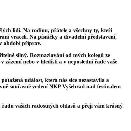
 lidí. Na rodinu, přátele a všechny ty, kteří
raní vraceli. Na písničky a divadelní představení,
v období příprav.
ěřitelně silný. Rozmazlování od mých kolegů ze
 v zázemí nebo v hledišti a v neposlední řadě vaše
tažená událost, která nás sice nezastavila a
itivně současné vedení NKP Vyšehrad nad festivalem
a řadu vašich radostných ohlasů a přeji vám krásný