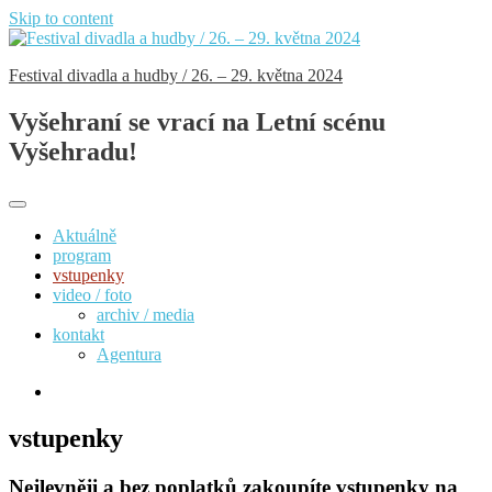
Skip to content
Festival divadla a hudby / 26. – 29. května 2024
Vyšehraní se vrací na Letní scénu
Vyšehradu!
Aktuálně
program
vstupenky
video / foto
archiv / media
kontakt
Agentura
vstupenky
Nejlevněji a bez poplatků
zakoupíte vstupenky na