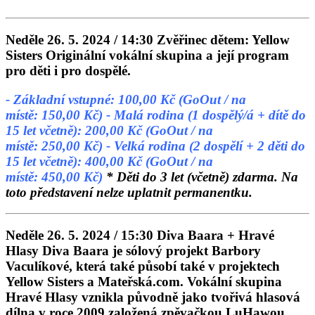
Neděle 26. 5. 2024 / 14:30
Zvěřinec dětem: Yellow
Sisters
Originální vokální skupina a její program
pro děti i pro dospělé.
- Základní vstupné: 100,00 Kč (GoOut / na
místě: 150,00 Kč)
- Malá rodina (1 dospělý/á + dítě do
15 let včetně): 200,00 Kč (GoOut / na
místě: 250,00 Kč)
- Velká rodina (2 dospělí + 2 děti do
15 let včetně): 400,00 Kč (GoOut / na
místě: 450,00 Kč)
* Děti do 3 let (včetně) zdarma. Na
toto představení nelze uplatnit permanentku.
Neděle 26. 5. 2024 / 15:30
Diva Baara + Hravé
Hlasy
Diva Baara je sólový projekt Barbory
Vaculíkové, která také působí také v projektech
Yellow Sisters a Mateřská.com. Vokální skupina
Hravé Hlasy vznikla původně jako tvořivá hlasová
dílna v roce 2009 založená zpěvačkou LuHawou