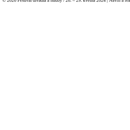
© 2026 Festival divadla a hudby / 26. – 29. května 2024 | Návrh a re