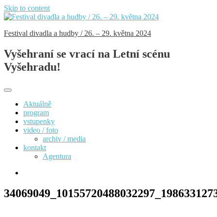
Skip to content
Festival divadla a hudby / 26. – 29. května 2024
Vyšehraní se vrací na Letní scénu
Vyšehradu!
Aktuálně
program
vstupenky
video / foto
archiv / media
kontakt
Agentura
34069049_10155720488032297_198633127