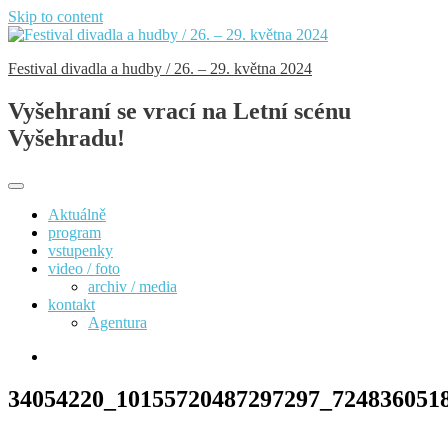
Skip to content
Festival divadla a hudby / 26. – 29. května 2024
Vyšehraní se vrací na Letní scénu
Vyšehradu!
Aktuálně
program
vstupenky
video / foto
archiv / media
kontakt
Agentura
34054220_10155720487297297_724836051