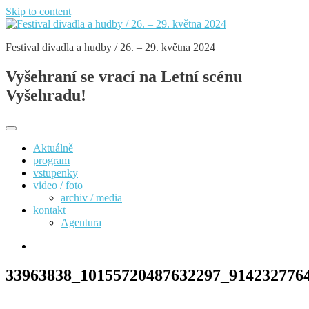
Skip to content
Festival divadla a hudby / 26. – 29. května 2024
Vyšehraní se vrací na Letní scénu
Vyšehradu!
Aktuálně
program
vstupenky
video / foto
archiv / media
kontakt
Agentura
33963838_10155720487632297_914232776